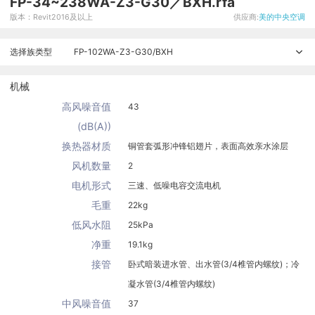
FP-34~238WA-Z3-G30／BXH.rfa
版本：Revit2016及以上
供应商:
美的中央空调
选择族类型
FP-102WA-Z3-G30/BXH
机械
高风噪音值
43
(dB(A))
换热器材质
铜管套弧形冲锋铝翅片，表面高效亲水涂层
风机数量
2
电机形式
三速、低噪电容交流电机
毛重
22kg
低风水阻
25kPa
净重
19.1kg
接管
卧式暗装进水管、出水管(3/4椎管内螺纹)；冷
凝水管(3/4椎管内螺纹)
中风噪音值
37