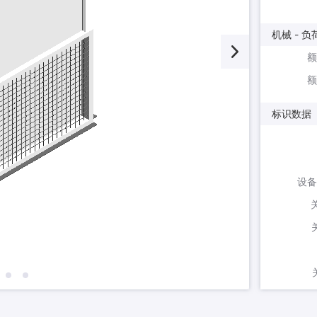
机械 - 负
额
额
标识数据
设备