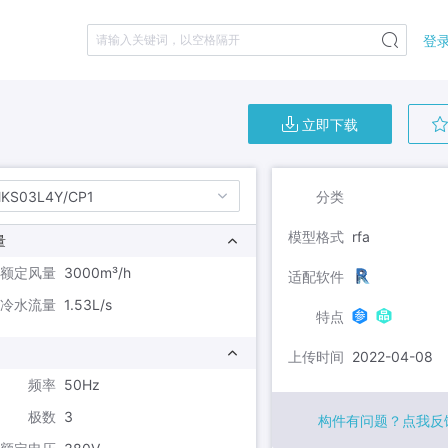
登录
请输入关键词，以空格隔开
立即下载
分类
KS03L4Y/CP1
模型格式
rfa
量
额定风量
3000m³/h
适配软件
冷水流量
1.53L/s
特点
上传时间
2022-04-08
频率
50Hz
极数
3
构件有问题？点我反