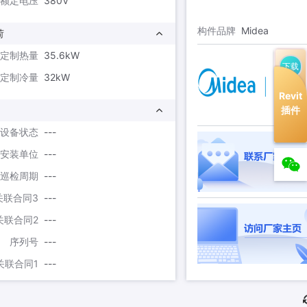
额定电压
380V
构件品牌
Midea
荷
定制热量
35.6kW
下载
定制冷量
32kW
Revit
插件
设备状态
---
安装单位
---
巡检周期
---
关联合同3
---
关联合同2
---
序列号
---
关联合同1
---
附件
---