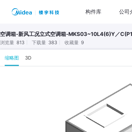
构件库
公司
空调箱-新风工况立式空调箱-MKS03~10L4(6)Y／C(P1
浏览量
813
下载量
383
收藏量
9
缩略图
3D